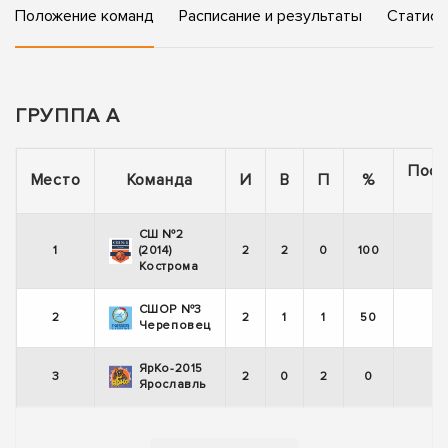
Положение команд
Расписание и результаты
Статист
ГРУППА А
Посл
Место
Команда
И
В
П
%
5 
СШ №2
1
(2014)
2
2
0
100
Кострома
СШОР №3
2
2
1
1
50
Череповец
ЯрКо-2015
3
2
0
2
0
Ярославль