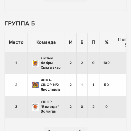
ГРУППА Б
Посл
Место
Команда
И
В
П
%
5 
Лютые
1
бобры
2
2
0
100
Сыктывкар
ЯРКО-
2
СШОР №2
2
1
1
50
Ярославль
СШОР
3
"Вологда"
2
0
2
0
-
Вологда