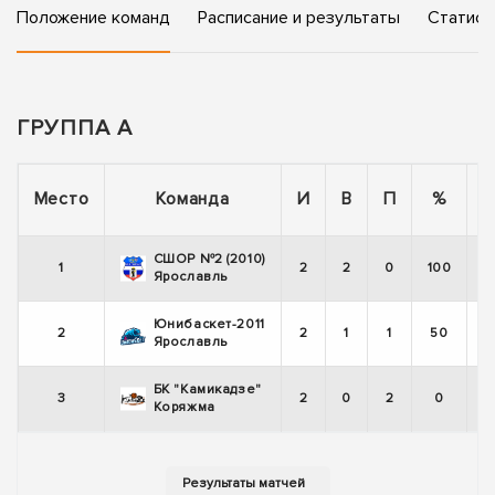
Положение команд
Расписание и результаты
Статист
ГРУППА А
П
Место
Команда
И
В
П
%
СШОР №2 (2010)
1
2
2
0
100
Ярославль
Юнибаскет-2011
2
2
1
1
50
Ярославль
БК "Камикадзе"
3
2
0
2
0
Коряжма