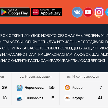
УБОК ОТКРЫТИЯ
КУБОК НОВОГО СЕЗОНА
ДЕНЬ РЕК
ДЕНЬ УЧ
OLERANCE
СЫНОВЬЯ
МОСТЫ
ДУХ ИГРЫ
ДЕНЬ МЕДВЕДЯ
WORLD
А СНЕГУ
НАУКА БАСКЕТБОЛ
ЗВОН КОЛЕЦ
ДЕНЬ ЗАЩИТНИКА
ТЫНИНА
CARROT DAY
ТРИ ДРАКОНА
СПАРТАК
КУБОК ШАЛАШ
ИИ
ДОКУМЕНТЫ
РАСПИСАНИЕ
АРХИВ
АНГЛИЙСКАЯ ВЕРСИЯ
шен
вс, 14 сент. завершен
вс, 14 сент. завершен
39
55
7
Череповец
Rubber
18
15
41
Юнибаскет
Каучук