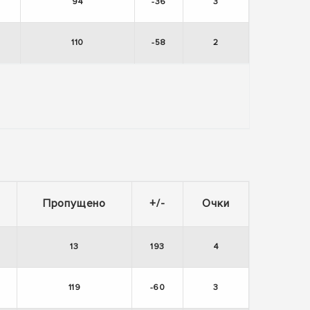
94
-36
3
110
-58
2
Пропущено
+/-
Очки
13
193
4
119
-60
3