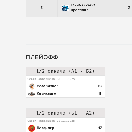
Юнибаскет-2
3
2
Ярославль
ПЛЕЙОФФ
1/2 финала (А1 - Б2)
Серия завершена 23.11.2025
BoroBasket
62
Камикадзе
11
1/2 финала (Б1 - А2)
Серия завершена 23.11.2025
Владимир
47