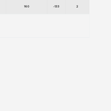
160
-133
2