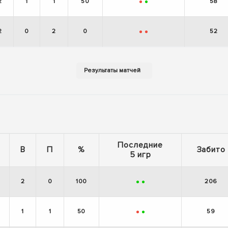
2
1
1
50
58
-
+
2
0
2
0
52
-
-
Последние
В
П
%
Забито
5 игр
2
0
100
206
+
+
1
1
50
59
-
+