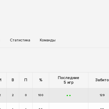
ы
Статистика
Команды
Последние
И
В
П
%
Забито
5 игр
2
2
0
100
129
+
+