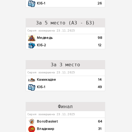
ЮБ-1
26
За 5 место (А3 - Б3)
Серия завершена 23.11.2025
Медведь
98
ЮБ-2
12
За 3 место
Серия завершена 23.11.2025
Камикадзе
14
ЮБ-1
49
Финал
Серия завершена 23.11.2025
BoroBasket
64
Владимир
31