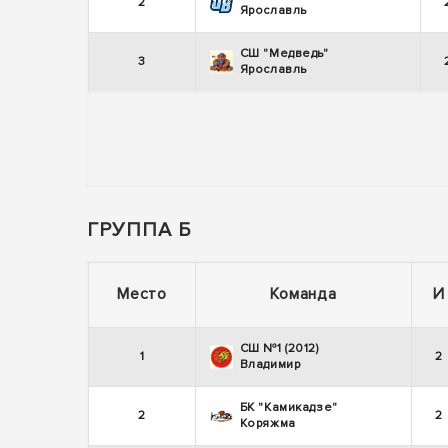
2
Ярославль
СШ "Медведь"
3
Ярославль
ГРУППА Б
Место
Команда
И
СШ №1 (2012)
1
2
Владимир
БК "Камикадзе"
2
2
Коряжма