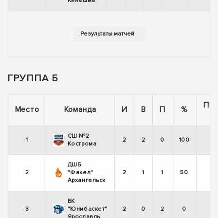
Кинешма
ГРУППА Б
Пос
Место
Команда
И
В
П
%
СШ №2
1
2
2
0
100
Кострома
ДШБ
2
"Факел"
2
1
1
50
Архангельск
БК
3
"Юнибаскет"
2
0
2
0
Ярославль