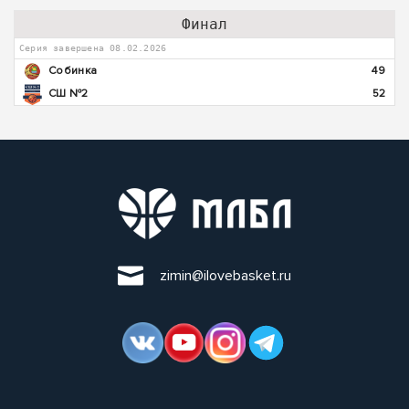
Финал
Серия завершена 08.02.2026
Собинка
49
СШ №2
52
zimin@ilovebasket.ru