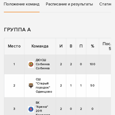
Положение команд
Расписание и результаты
Статист
ГРУППА А
Посл
Место
Команда
И
В
П
%
5 
ДЮСШ
1
Собинка
2
2
0
100
+
Собинка
СШ
"Старый
2
2
1
1
50
+
городок"
Одинцово
БК
"Арена"
3
2
0
2
0
-
2011