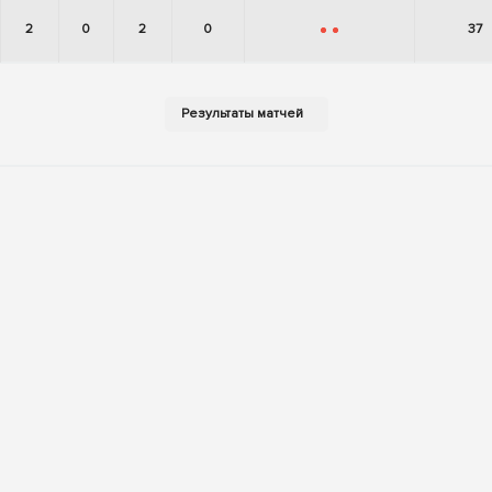
2
0
2
0
37
-
-