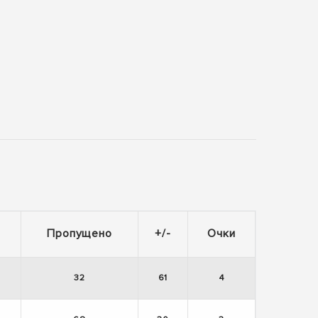
Пропущено
+/-
Очки
32
61
4