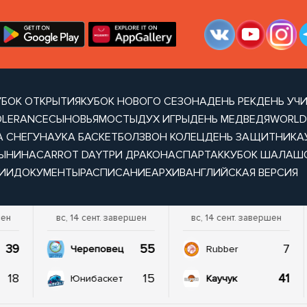
УБОК ОТКРЫТИЯ
КУБОК НОВОГО СЕЗОНА
ДЕНЬ РЕК
ДЕНЬ УЧ
OLERANCE
СЫНОВЬЯ
МОСТЫ
ДУХ ИГРЫ
ДЕНЬ МЕДВЕДЯ
WORLD
А СНЕГУ
НАУКА БАСКЕТБОЛ
ЗВОН КОЛЕЦ
ДЕНЬ ЗАЩИТНИКА
ТЫНИНА
CARROT DAY
ТРИ ДРАКОНА
СПАРТАК
КУБОК ШАЛАШ
ИИ
ДОКУМЕНТЫ
РАСПИСАНИЕ
АРХИВ
АНГЛИЙСКАЯ ВЕРСИЯ
шен
вс, 14 сент. завершен
вс, 14 сент. завершен
39
55
7
Череповец
Rubber
18
15
41
Юнибаскет
Каучук