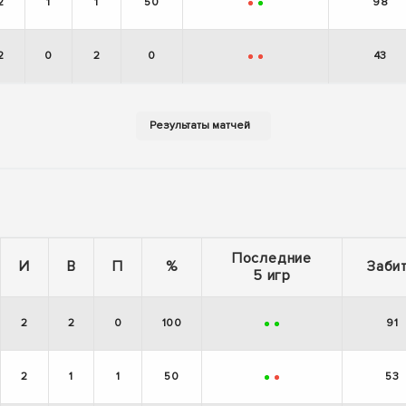
2
1
1
50
98
-
+
2
0
2
0
43
-
-
Последние
И
В
П
%
Заби
5 игр
2
2
0
100
91
+
+
2
1
1
50
53
+
-