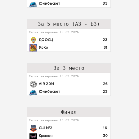
Юнибаскет
33
За 5 место (А3 - Б3)
Серия завершена 15.02.2026
ДООСЦ
23
ЯрКо
31
За 3 место
Серия завершена 15.02.2026
AIR 2014
26
Юнибаскет
23
Финал
Серия завершена 15.02.2026
СШ №2
16
Крылья
30