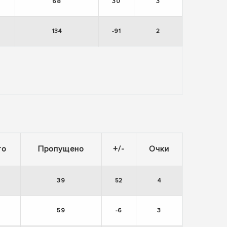
68
30
3
134
-91
2
то
Пропущено
+/-
Очки
39
52
4
59
-6
3