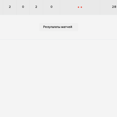
2
0
2
0
28
-
-