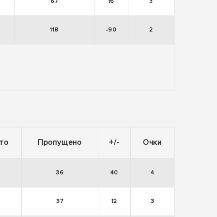
67
16
3
118
-90
2
то
Пропущено
+/-
Очки
36
40
4
37
12
3