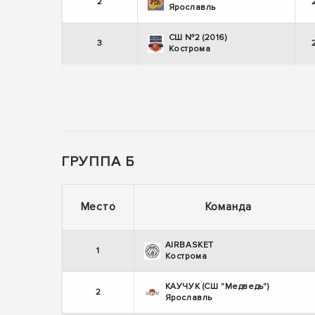
2
Ярославль
СШ №2 (2016)
3
Кострома
ГРУППА Б
Место
Команда
AIRBASKET
1
Кострома
КАУЧУК (СШ "Медведь")
2
Ярославль