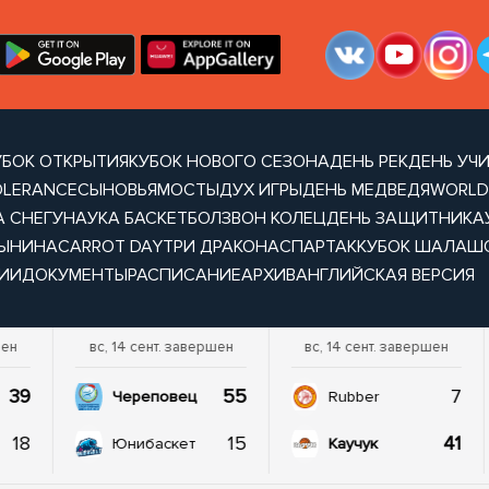
УБОК ОТКРЫТИЯ
КУБОК НОВОГО СЕЗОНА
ДЕНЬ РЕК
ДЕНЬ УЧ
OLERANCE
СЫНОВЬЯ
МОСТЫ
ДУХ ИГРЫ
ДЕНЬ МЕДВЕДЯ
WORLD
А СНЕГУ
НАУКА БАСКЕТБОЛ
ЗВОН КОЛЕЦ
ДЕНЬ ЗАЩИТНИКА
ТЫНИНА
CARROT DAY
ТРИ ДРАКОНА
СПАРТАК
КУБОК ШАЛАШ
ИИ
ДОКУМЕНТЫ
РАСПИСАНИЕ
АРХИВ
АНГЛИЙСКАЯ ВЕРСИЯ
шен
вс, 14 сент. завершен
вс, 14 сент. завершен
39
55
7
Череповец
Rubber
18
15
41
Юнибаскет
Каучук