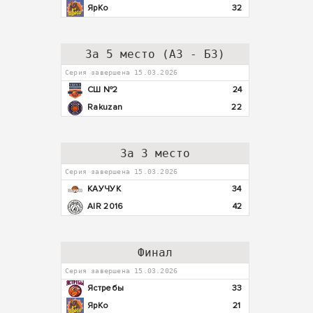
ЯрКо
32
За 5 место (А3 - Б3)
Серия завершена 15.03.2026
СШ №2
24
Rakuzan
22
За 3 место
Серия завершена 15.03.2026
КАУЧУК
34
AIR 2016
42
Финал
Серия завершена 15.03.2026
Ястребы
33
ЯрКо
21