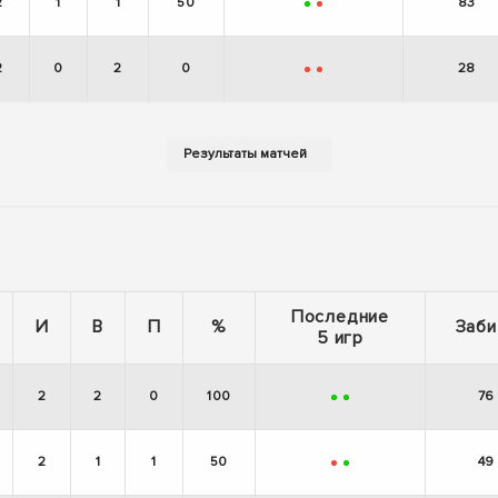
2
1
1
50
83
+
-
2
0
2
0
28
-
-
Последние
И
В
П
%
Заби
5 игр
2
2
0
100
76
+
+
2
1
1
50
49
-
+