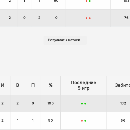
2
1
1
50
103
-
+
2
0
2
0
76
-
-
Последние
И
В
П
%
Забит
5 игр
2
2
0
100
132
+
+
2
1
1
50
56
-
+