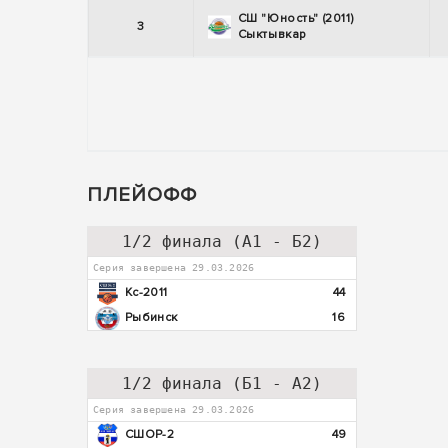
СШ "Юность" (2011)
3
Сыктывкар
ПЛЕЙОФФ
1/2 финала (А1 - Б2)
Серия завершена 29.03.2026
Кс-2011
44
Рыбинск
16
1/2 финала (Б1 - А2)
Серия завершена 29.03.2026
СШОР-2
49