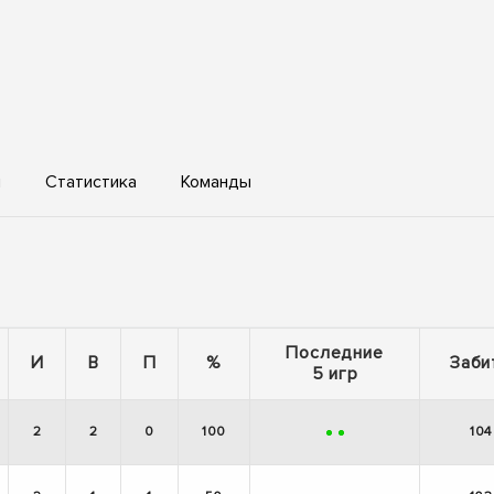
ы
Статистика
Команды
Последние
И
В
П
%
Заби
5 игр
2
2
0
100
104
+
+