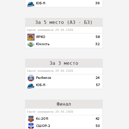
ЮБ-11
39
За 5 место (А3 - Б3)
Серия завершена 29.03.2026
ЯРКО
58
Юность
32
За 3 место
Серия завершена 29.03.2026
Рыбинск
24
ЮБ-11
57
Финал
Серия завершена 29.03.2026
Кс-2011
42
СШОР-2
50