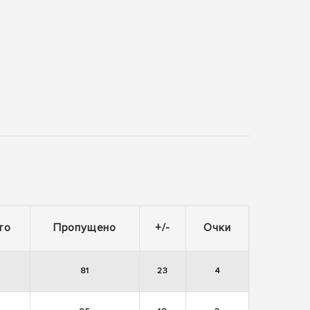
то
Пропущено
+/-
Очки
81
23
4