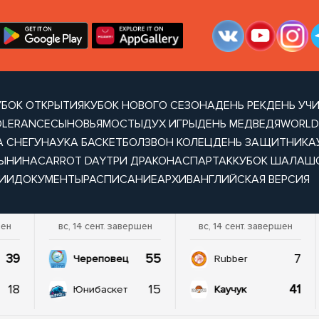
УБОК ОТКРЫТИЯ
КУБОК НОВОГО СЕЗОНА
ДЕНЬ РЕК
ДЕНЬ УЧ
OLERANCE
СЫНОВЬЯ
МОСТЫ
ДУХ ИГРЫ
ДЕНЬ МЕДВЕДЯ
WORLD
А СНЕГУ
НАУКА БАСКЕТБОЛ
ЗВОН КОЛЕЦ
ДЕНЬ ЗАЩИТНИКА
ТЫНИНА
CARROT DAY
ТРИ ДРАКОНА
СПАРТАК
КУБОК ШАЛАШ
ИИ
ДОКУМЕНТЫ
РАСПИСАНИЕ
АРХИВ
АНГЛИЙСКАЯ ВЕРСИЯ
шен
вс, 14 сент. завершен
вс, 14 сент. завершен
39
55
7
Череповец
Rubber
18
15
41
Юнибаскет
Каучук