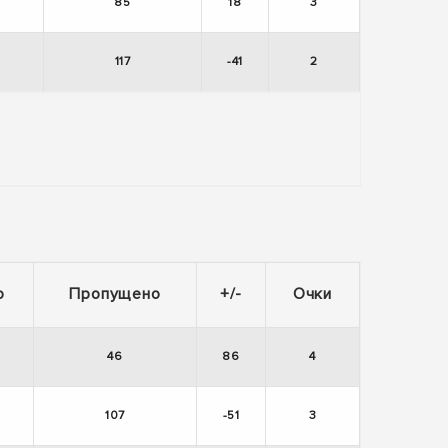
85
18
3
117
-41
2
о
Пропущено
+/-
Очки
46
86
4
107
-51
3