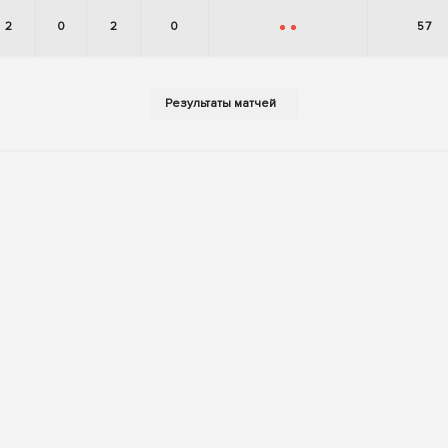
2
0
2
0
57
-
-