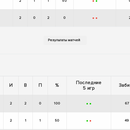
2
1
1
50
-
+
2
0
2
0
-
-
Последние
И
В
П
%
Заби
5 игр
2
2
0
100
67
+
+
2
1
1
50
49
+
-