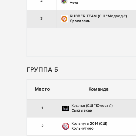
2
Ухта
RUBBER TEAM (СШ "Медведь")
3
Ярославль
ГРУППА Б
Место
Команда
Крылья (СШ "Юность")
1
Сыктывкар
Кольчуга 2014 (СШ)
2
Кольчугино