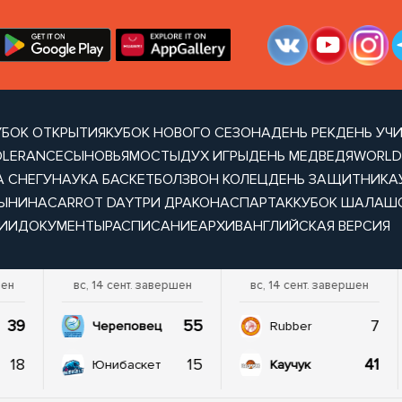
УБОК ОТКРЫТИЯ
КУБОК НОВОГО СЕЗОНА
ДЕНЬ РЕК
ДЕНЬ УЧ
OLERANCE
СЫНОВЬЯ
МОСТЫ
ДУХ ИГРЫ
ДЕНЬ МЕДВЕДЯ
WORLD
А СНЕГУ
НАУКА БАСКЕТБОЛ
ЗВОН КОЛЕЦ
ДЕНЬ ЗАЩИТНИКА
ТЫНИНА
CARROT DAY
ТРИ ДРАКОНА
СПАРТАК
КУБОК ШАЛАШ
ИИ
ДОКУМЕНТЫ
РАСПИСАНИЕ
АРХИВ
АНГЛИЙСКАЯ ВЕРСИЯ
шен
вс, 14 сент. завершен
вс, 14 сент. завершен
39
55
7
Череповец
Rubber
18
15
41
Юнибаскет
Каучук