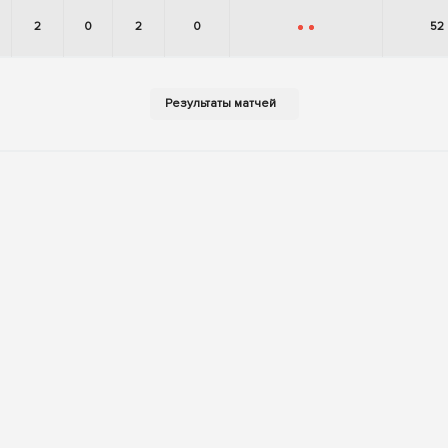
2
0
2
0
52
-
-