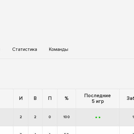
ы
Статистика
Команды
Последние
И
В
П
%
За
5 игр
2
2
0
100
+
+