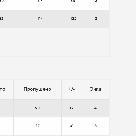
90
37
53
3
22
144
-122
2
то
Пропущено
+/-
Очки
50
17
4
57
-8
3