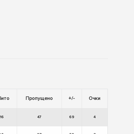
бито
Пропущено
+/-
Очки
116
47
69
4