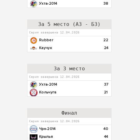
Ухта-2014
38
За 5 место (А3 - Б3)
Серия завершена 12.04.2026
Rubber
22
Каучук
24
За 3 место
Серия завершена 12.04.2026
Ухта-2014
37
Кольчуга
21
Финал
Серия завершена 12.04.2026
Чрн-2014
40
Крылья
44