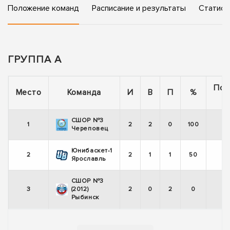
Положение команд
Расписание и результаты
Статист
ГРУППА А
Пос
Место
Команда
И
В
П
%
5
СШОР №3
1
2
2
0
100
Череповец
Юнибаскет-1
2
2
1
1
50
Ярославль
СШОР №3
3
(2012)
2
0
2
0
Рыбинск