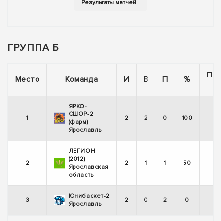
ГРУППА Б
По
Место
Команда
И
В
П
%
ЯРКО-
СШОР-2
1
2
2
0
100
(фарм)
Ярославль
ЛЕГИОН
(2012)
2
2
1
1
50
Ярославская
область
Юнибаскет-2
3
2
0
2
0
Ярославль