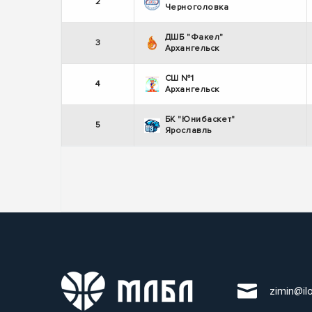
2
Черноголовка
ДШБ "Факел"
3
Архангельск
СШ №1
4
Архангельск
БК "Юнибаскет"
5
Ярославль
zimin@il