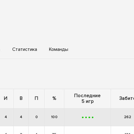
ы
Статистика
Команды
Последние
И
В
П
%
Забит
5 игр
4
4
0
100
262
+
+
+
+