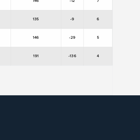
146
-12
7
135
-9
6
146
-29
5
191
-136
4