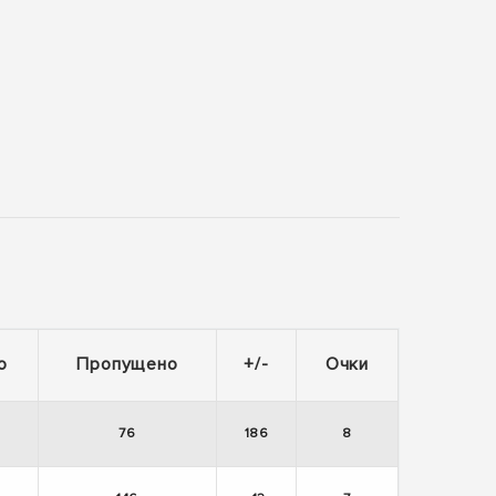
о
Пропущено
+/-
Очки
76
186
8