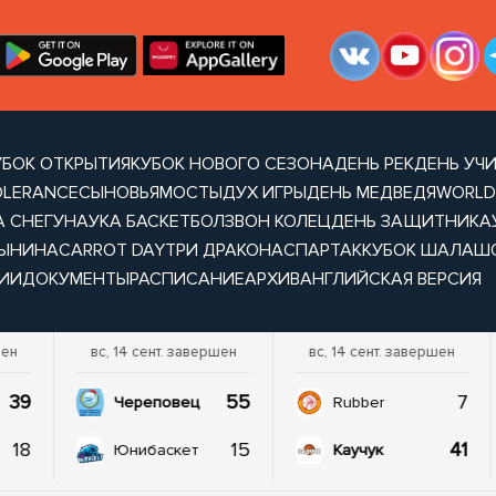
УБОК ОТКРЫТИЯ
КУБОК НОВОГО СЕЗОНА
ДЕНЬ РЕК
ДЕНЬ УЧ
OLERANCE
СЫНОВЬЯ
МОСТЫ
ДУХ ИГРЫ
ДЕНЬ МЕДВЕДЯ
WORLD
А СНЕГУ
НАУКА БАСКЕТБОЛ
ЗВОН КОЛЕЦ
ДЕНЬ ЗАЩИТНИКА
ТЫНИНА
CARROT DAY
ТРИ ДРАКОНА
СПАРТАК
КУБОК ШАЛАШ
ИИ
ДОКУМЕНТЫ
РАСПИСАНИЕ
АРХИВ
АНГЛИЙСКАЯ ВЕРСИЯ
шен
вс, 14 сент. завершен
вс, 14 сент. завершен
39
55
7
Череповец
Rubber
18
15
41
Юнибаскет
Каучук