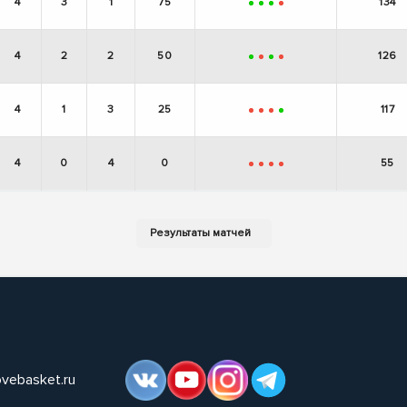
4
3
1
75
134
+
+
+
-
4
2
2
50
126
+
-
+
-
4
1
3
25
117
-
-
-
+
4
0
4
0
55
-
-
-
-
ovebasket.ru