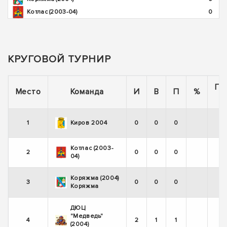
Котлас (2003-04)
0
КРУГОВОЙ ТУРНИР
По
Место
Команда
И
В
П
%
1
Киров 2004
0
0
0
Котлас (2003-
2
0
0
0
04)
Коряжма (2004)
3
0
0
0
Коряжма
ДЮЦ
"Медведь"
4
2
1
1
(2004)