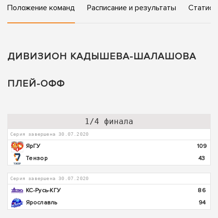
Положение команд
Расписание и результаты
Статист
ДИВИЗИОН КАДЫШЕВА-ШАЛАШОВА
ПЛЕЙ-ОФФ
1/4 финала
Серия завершена 30.07.2020
ЯрГУ
109
Тензор
43
Серия завершена 30.07.2020
КС-Русь-КГУ
86
Ярославль
94