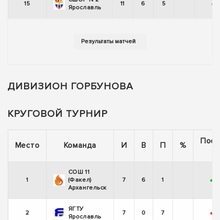
15
11
6
5
-
Ярославль
ДИВИЗИОН ГОРБУНОВА
КРУГОВОЙ ТУРНИР
Посл
Место
Команда
И
В
П
%
5 
СОШ 11
1
(Факел)
7
6
1
+
+
Архангельск
ЯГТУ
2
7
0
7
-
-
Ярославль