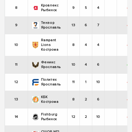
Кровлекс
8
9
5
4
-
Рыбинск
Тензор
9
13
6
7
-
Ярославль
Rampant
10
Lions
8
4
4
-
-
Кострома
Феникс
11
10
4
6
+
-
Ярославль
Политех
12
11
1
10
-
-
Ярославль
КБК
13
8
2
6
-
-
Кострома
Fishburg
14
12
2
10
-
-
Рыбинск
СШОР №2