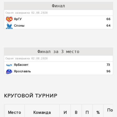
Финал
Серия завершена 02.08.2020
ЯрГУ
66
Слоны
64
Финал за 3 место
Серия завершена 02.08.2020
ЯрБаскет
73
Ярославль
96
КРУГОВОЙ ТУРНИР
Пос
Место
Команда
И
В
П
%
5