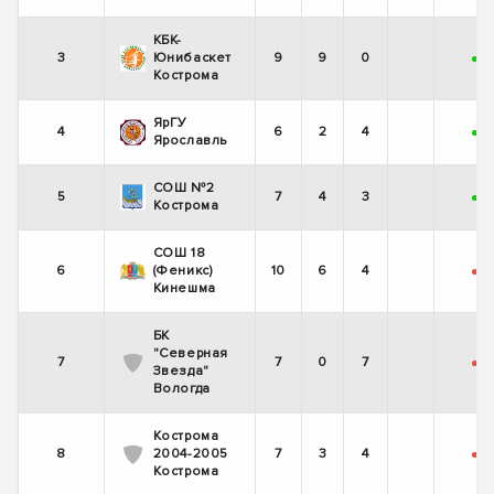
КБК-
3
Юнибаскет
9
9
0
+
+
Кострома
ЯрГУ
4
6
2
4
+
-
Ярославль
СОШ №2
5
7
4
3
+
-
Кострома
СОШ 18
6
(Феникс)
10
6
4
-
-
Кинешма
БК
"Северная
7
7
0
7
-
-
Звезда"
Вологда
Кострома
8
2004-2005
7
3
4
-
-
Кострома