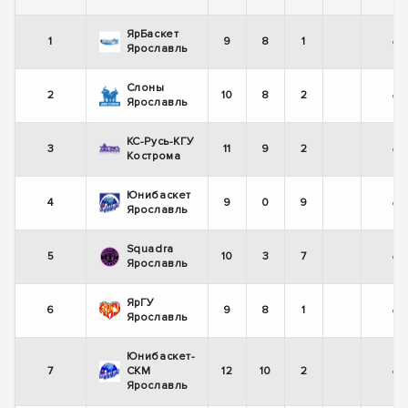
ЯрБаскет
1
9
8
1
+
Ярославль
Слоны
2
10
8
2
+
-
Ярославль
КС-Русь-КГУ
3
11
9
2
+
Кострома
Юнибаскет
4
9
0
9
-
-
Ярославль
Squadra
5
10
3
7
+
Ярославль
ЯрГУ
6
9
8
1
+
Ярославль
Юнибаскет-
7
СКМ
12
10
2
+
Ярославль