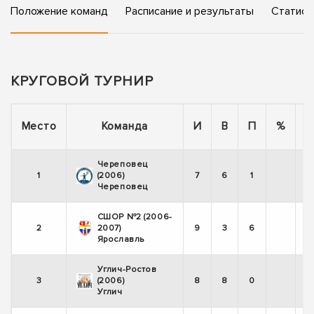
Положение команд
Расписание и результаты
Статист
КРУГОВОЙ ТУРНИР
П
Место
Команда
И
В
П
%
Череповец
1
(2006)
7
6
1
Череповец
СШОР №2 (2006-
2
2007)
9
3
6
Ярославль
Углич-Ростов
3
(2006)
8
8
0
Углич