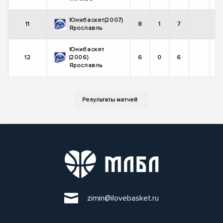
Юнибаскет(2007)
11
8
1
7
Ярославль
Юнибаскет
12
(2006)
6
0
6
Ярославль
zimin@ilovebasket.ru