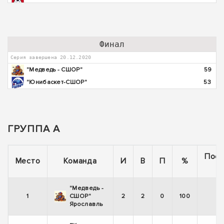
Финал
Серия завершена 20.12.2020
"Медведь - СШОР"
59
"Юнибаскет-СШОР"
53
ГРУППА А
Пос
Место
Команда
И
В
П
%
5
"Медведь -
1
СШОР"
2
2
0
100
Ярославль