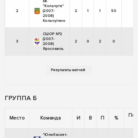
БК
"Кольчуга"
2
(2007-
2
1
1
50
2008)
Кольчугино
СШОР №2
(2007-
3
2
0
2
0
2008)
Ярославль
ГРУППА Б
Пос
Место
Команда
И
В
П
%
"Юнибаскет-