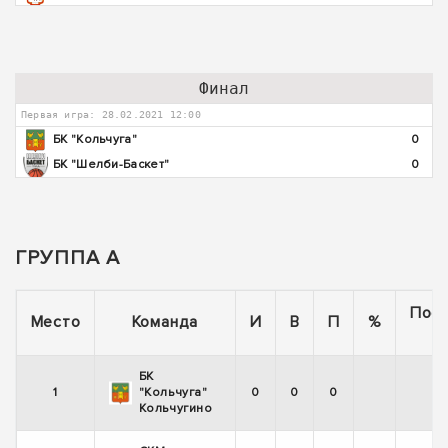
Финал
Первая игра: 28.02.2021 12:00
БК "Кольчуга"
0
БК "Шелби-Баскет"
0
ГРУППА А
Пос
Место
Команда
И
В
П
%
5
БК
1
"Кольчуга"
0
0
0
Кольчугино