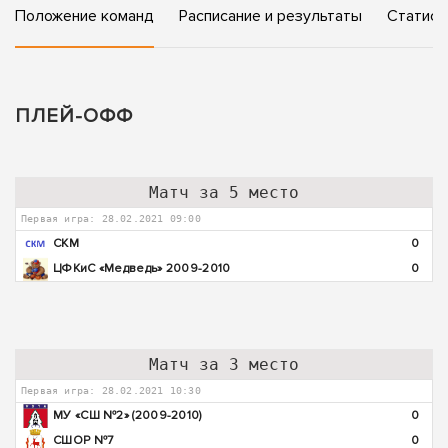
Положение команд
Расписание и результаты
Статист
ПЛЕЙ-ОФФ
Матч за 5 место
Первая игра: 28.02.2021 09:00
СКМ
0
ЦФКиС «Медведь» 2009-2010
0
Матч за 3 место
Первая игра: 28.02.2021 10:30
МУ «СШ №2» (2009-2010)
0
СШОР №7
0