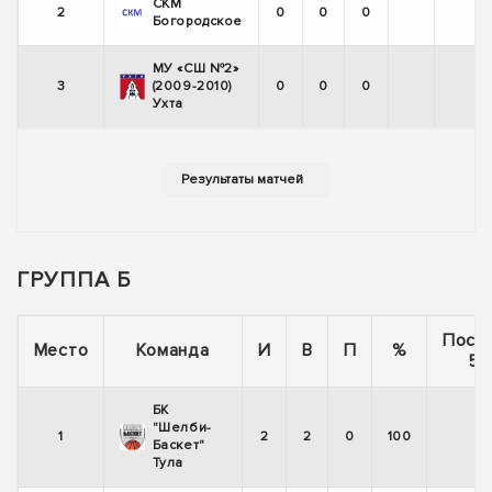
СКМ
2
0
0
0
Богородское
МУ «СШ №2»
3
(2009-2010)
0
0
0
Ухта
ГРУППА Б
Посл
Место
Команда
И
В
П
%
5 
БК
"Шелби-
1
2
2
0
100
+
Баскет"
Тула