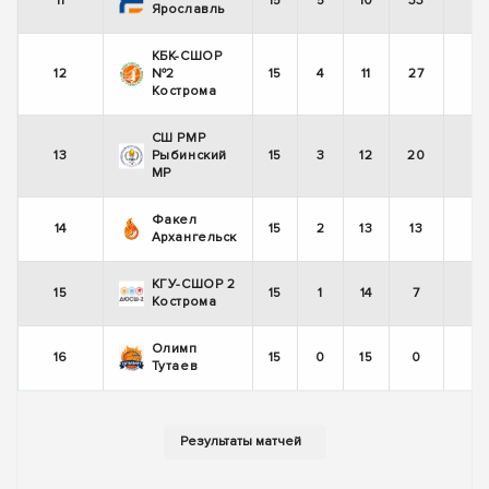
11
15
5
10
33
-
Ярославль
КБК-СШОР
12
№2
15
4
11
27
-
Кострома
СШ РМР
13
Рыбинский
15
3
12
20
-
МР
Факел
14
15
2
13
13
-
Архангельск
КГУ-СШОР 2
15
15
1
14
7
-
Кострома
Олимп
16
15
0
15
0
-
Тутаев