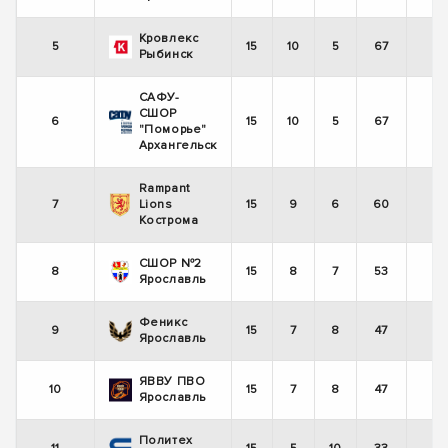
Кровлекс
5
15
10
5
67
Рыбинск
САФУ-
СШОР
6
15
10
5
67
-
"Поморье"
Архангельск
Rampant
7
Lions
15
9
6
60
-
Кострома
СШОР №2
8
15
8
7
53
Ярославль
Феникс
9
15
7
8
47
-
Ярославль
ЯВВУ ПВО
10
15
7
8
47
Ярославль
Политех