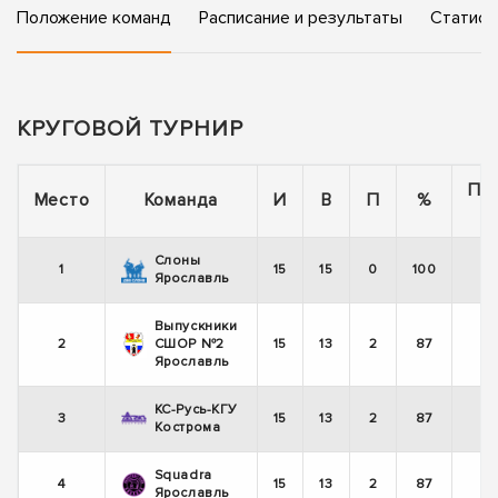
Положение команд
Расписание и результаты
Статист
КРУГОВОЙ ТУРНИР
По
Место
Команда
И
В
П
%
Слоны
1
15
15
0
100
Ярославль
Выпускники
2
СШОР №2
15
13
2
87
-
Ярославль
КС-Русь-КГУ
3
15
13
2
87
Кострома
Squadra
4
15
13
2
87
Ярославль