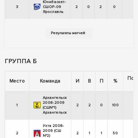
Юнибаскет-
3
СШОР-09
2
0
2
0
Ярославль
ГРУППА Б
Пос
Место
Команда
И
В
П
%
5
Архангельск
2008-2009
1
2
2
0
100
(СШ№1)
Архангельск
Ухта 2008-
2009 (СШ
2
2
1
1
50
№2)