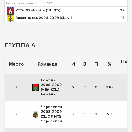
Серия завершена 31.10.2021
Ухта 2008-2009 (СШ №2)
22
Архангельск 2008-2009 (СШ№1)
42
ГРУППА А
Пос
Место
Команда
И
В
П
%
5
Бежецк
2008-2009
1
2
2
0
100
(МБУ КСШ)
Бежецк
Череповец
2008-2009
2
2
1
1
50
(СШОР №3)
Череповец