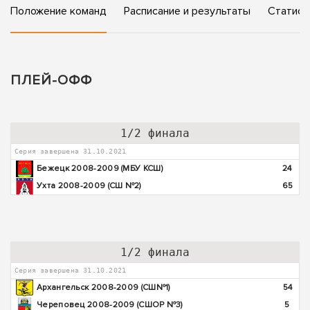
Положение команд
Расписание и результаты
Статист
ПЛЕЙ-ОФФ
1/2 финала
Серия завершена 31.10.2021
Бежецк 2008-2009 (МБУ КСШ)
24
Ухта 2008-2009 (СШ №2)
65
1/2 финала
Серия завершена 31.10.2021
Архангельск 2008-2009 (СШ№1)
54
Череповец 2008-2009 (СШОР №3)
5