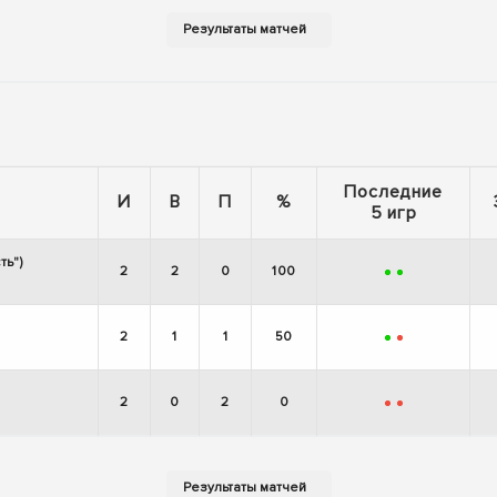
Последние
И
В
П
%
5 игр
ь")
2
2
0
100
+
+
2
1
1
50
+
-
2
0
2
0
-
-