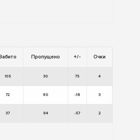
Забито
Пропущено
+/-
Очки
105
30
75
4
72
90
-18
3
37
94
-57
2