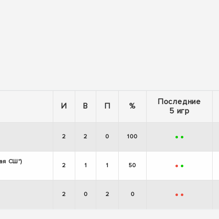
Последние
И
В
П
%
5 игр
2
2
0
100
+
+
ая СШ")
2
1
1
50
-
+
2
0
2
0
-
-