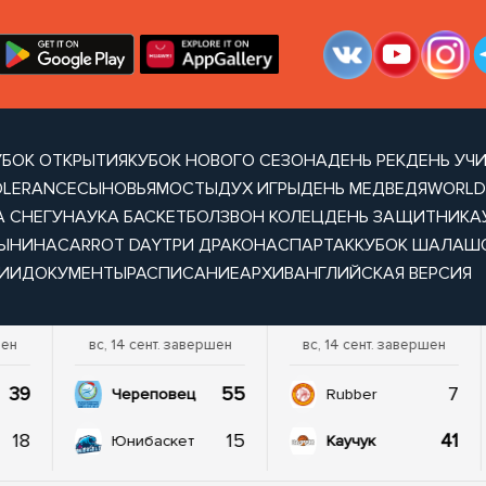
УБОК ОТКРЫТИЯ
КУБОК НОВОГО СЕЗОНА
ДЕНЬ РЕК
ДЕНЬ УЧ
OLERANCE
СЫНОВЬЯ
МОСТЫ
ДУХ ИГРЫ
ДЕНЬ МЕДВЕДЯ
WORLD
А СНЕГУ
НАУКА БАСКЕТБОЛ
ЗВОН КОЛЕЦ
ДЕНЬ ЗАЩИТНИКА
ТЫНИНА
CARROT DAY
ТРИ ДРАКОНА
СПАРТАК
КУБОК ШАЛАШ
ИИ
ДОКУМЕНТЫ
РАСПИСАНИЕ
АРХИВ
АНГЛИЙСКАЯ ВЕРСИЯ
шен
вс, 14 сент. завершен
вс, 14 сент. завершен
39
55
7
Череповец
Rubber
18
15
41
Юнибаскет
Каучук