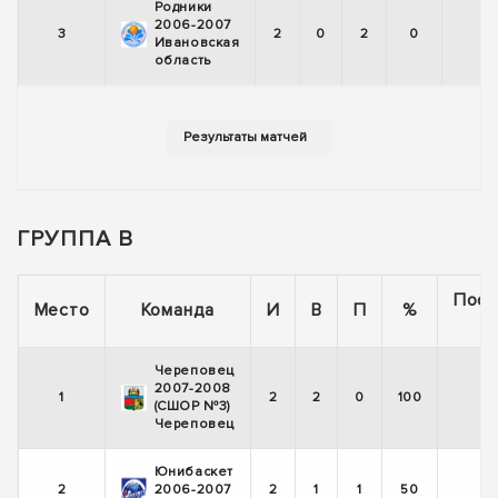
Родники
2006-2007
3
2
0
2
0
Ивановская
область
ГРУППА В
Посл
Место
Команда
И
В
П
%
5 
Череповец
2007-2008
1
2
2
0
100
(СШОР №3)
Череповец
Юнибаскет
2
2006-2007
2
1
1
50