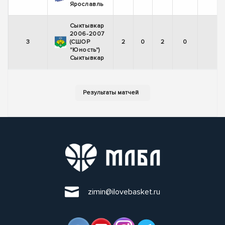
Ярославль
Сыктывкар
2006-2007
3
(СШОР
2
0
2
0
"Юность")
Сыктывкар
zimin@ilovebasket.ru