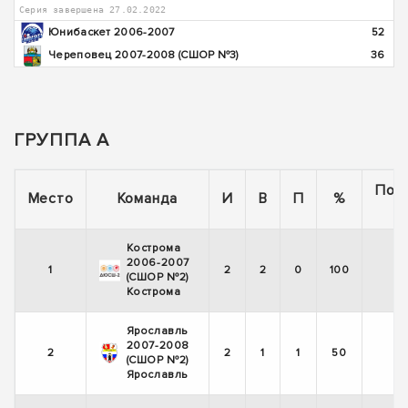
Серия завершена 27.02.2022
Юнибаскет 2006-2007
52
Череповец 2007-2008 (СШОР №3)
36
ГРУППА А
Пос
Место
Команда
И
В
П
%
5
Кострома
2006-2007
1
2
2
0
100
(СШОР №2)
Кострома
Ярославль
2007-2008
2
2
1
1
50
(СШОР №2)
Ярославль