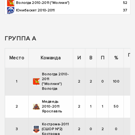
Вологда 2010-2011 ("Молния")
52
Юнибаскет 2010-2011
37
ГРУППА А
По
Место
Команда
И
В
П
%
Вологда 2010-
2011
1
2
2
0
100
("Молния")
Вологда
Медведь
2
2010-2011
2
1
1
50
Ярославль
Кострома-2011
3
(СШОР №2)
2
0
2
0
Кострома