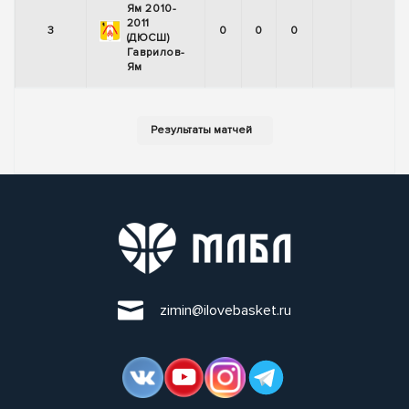
Ям 2010-
2011
3
0
0
0
(ДЮСШ)
Гаврилов-
Ям
zimin@ilovebasket.ru