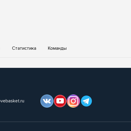
ы
Статистика
Команды
ovebasket.ru