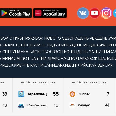
УБОК ОТКРЫТИЯ
КУБОК НОВОГО СЕЗОНА
ДЕНЬ РЕК
ДЕНЬ УЧ
OLERANCE
СЫНОВЬЯ
МОСТЫ
ДУХ ИГРЫ
ДЕНЬ МЕДВЕДЯ
WORLD
А СНЕГУ
НАУКА БАСКЕТБОЛ
ЗВОН КОЛЕЦ
ДЕНЬ ЗАЩИТНИКА
ТЫНИНА
CARROT DAY
ТРИ ДРАКОНА
СПАРТАК
КУБОК ШАЛАШ
ИИ
ДОКУМЕНТЫ
РАСПИСАНИЕ
АРХИВ
АНГЛИЙСКАЯ ВЕРСИЯ
шен
вс, 14 сент. завершен
вс, 14 сент. завершен
39
55
7
Череповец
Rubber
18
15
41
Юнибаскет
Каучук