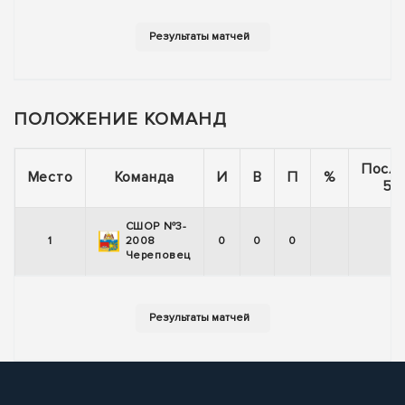
ПОЛОЖЕНИЕ КОМАНД
Посл
Место
Команда
И
В
П
%
5 
СШОР №3-
1
2008
0
0
0
Череповец