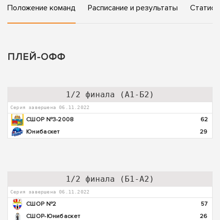
Положение команд
Расписание и результаты
Статист
ПЛЕЙ-ОФФ
1/2 финала (А1-Б2)
Серия завершена 06.11.2022
СШОР №3-2008
62
Юнибаскет
29
1/2 финала (Б1-А2)
Серия завершена 06.11.2022
СШОР №2
57
СШОР-Юнибаскет
26