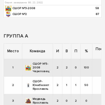
Серия завершена 06.11.2022
СШОР №3-2008
58
СШОР №2
87
ГРУППА А
Посл
Место
Команда
И
В
П
%
5 
СШОР №3-
1
2008
2
2
0
100
Череповец
СШОР-
2
Юнибаскет
2
1
1
50
Ярославль
Медведь
3
2
0
2
0
Ярославль