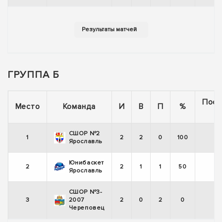
ГРУППА Б
Посл
Место
Команда
И
В
П
%
5 
СШОР №2
1
2
2
0
100
Ярославль
Юнибаскет
2
2
1
1
50
Ярославль
СШОР №3-
3
2007
2
0
2
0
Череповец