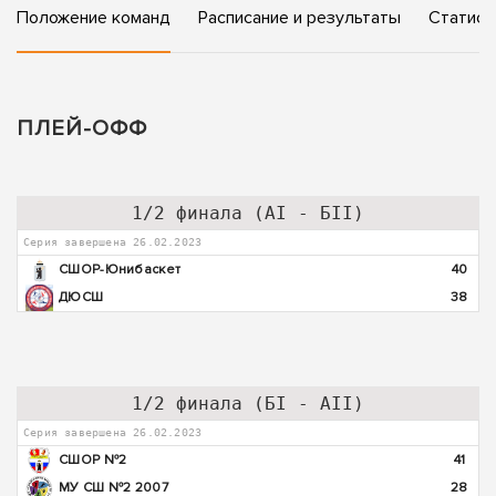
Положение команд
Расписание и результаты
Статист
ПЛЕЙ-ОФФ
1/2 финала (АI - БII)
Серия завершена 26.02.2023
СШОР-Юнибаскет
40
ДЮСШ
38
1/2 финала (БI - AII)
Серия завершена 26.02.2023
СШОР №2
41
МУ СШ №2 2007
28