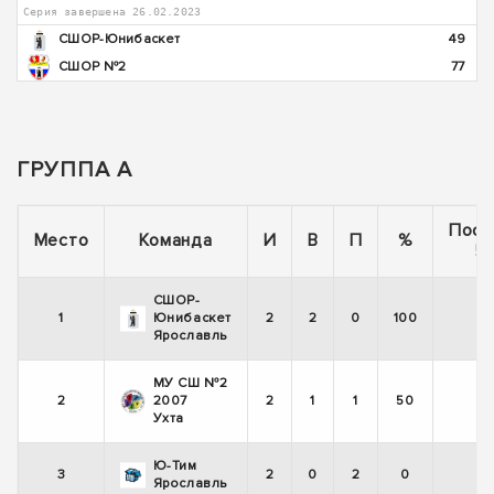
Серия завершена 26.02.2023
СШОР-Юнибаскет
49
СШОР №2
77
ГРУППА А
Посл
Место
Команда
И
В
П
%
5 
СШОР-
1
Юнибаскет
2
2
0
100
Ярославль
МУ СШ №2
2
2007
2
1
1
50
Ухта
Ю-Тим
3
2
0
2
0
Ярославль