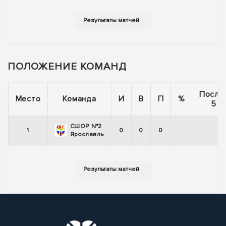
ПОЛОЖЕНИЕ КОМАНД
После
Место
Команда
И
В
П
%
5 и
СШОР №2
1
0
0
0
Ярославль