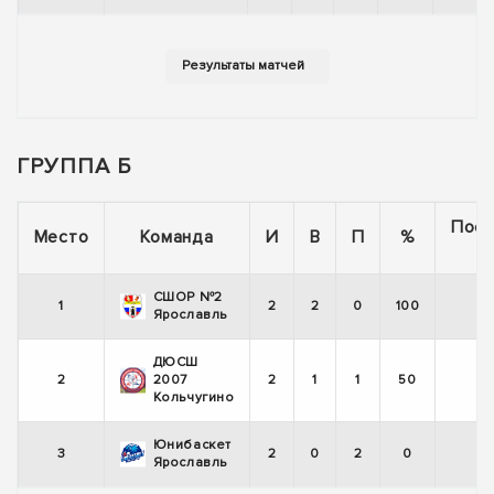
ГРУППА Б
Пос
Место
Команда
И
В
П
%
5
СШОР №2
1
2
2
0
100
Ярославль
ДЮСШ
2
2007
2
1
1
50
Кольчугино
Юнибаскет
3
2
0
2
0
Ярославль