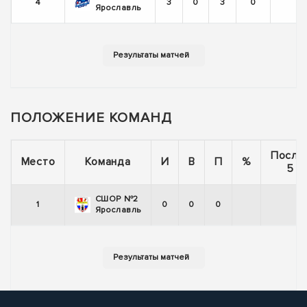
4
3
0
3
0
-
Ярославль
ПОЛОЖЕНИЕ КОМАНД
После
Место
Команда
И
В
П
%
5 и
СШОР №2
1
0
0
0
Ярославль