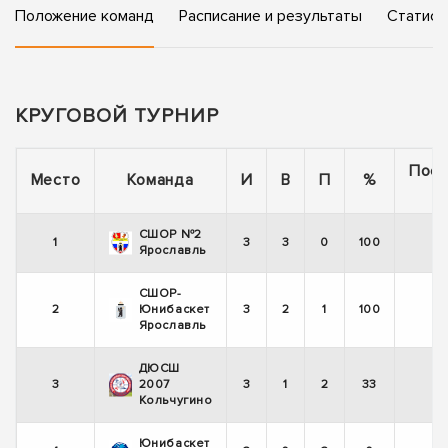
Положение команд
Расписание и результаты
Статист
КРУГОВОЙ ТУРНИР
Пос
Место
Команда
И
В
П
%
5
СШОР №2
1
3
3
0
100
Ярославль
СШОР-
2
Юнибаскет
3
2
1
100
Ярославль
ДЮСШ
3
2007
3
1
2
33
-
Кольчугино
Юнибаскет