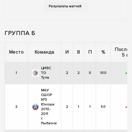
ГРУППА Б
После
Место
Команда
И
В
П
%
5 иг
ЦИВС
1
ТО
2
2
0
100
+
+
Тула
МАУ
СШОР
№3
Юноши
2
2
1
1
50
-
+
2010-
2011
г.
Рыбинск