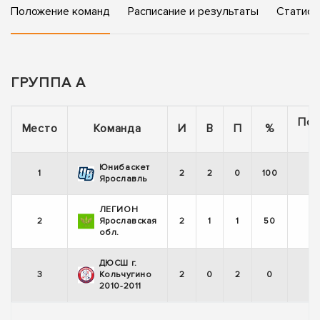
Положение команд
Расписание и результаты
Статист
ГРУППА А
Пос
Место
Команда
И
В
П
%
Юнибаскет
1
2
2
0
100
Ярославль
ЛЕГИОН
2
Ярославская
2
1
1
50
обл.
ДЮСШ г.
3
Кольчугино
2
0
2
0
2010-2011