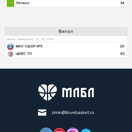
Легион
34
Финал
Серия завершена 15.10.2023
МАУ СШОР №3
26
ЦИВС ТО
62
zimin@ilovebasket.ru