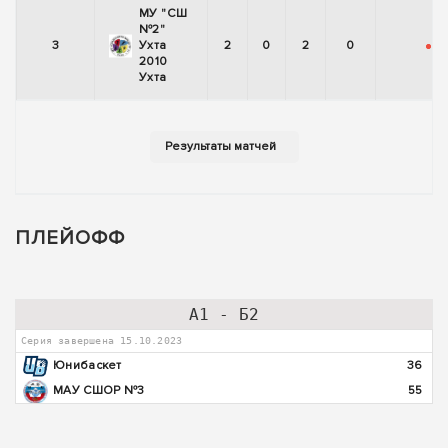
МУ "СШ
№2"
3
Ухта
2
0
2
0
-
-
2010
Ухта
ПЛЕЙОФФ
А1 - Б2
Серия завершена 15.10.2023
Юнибаскет
36
МАУ СШОР №3
55