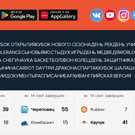
УБОК ОТКРЫТИЯ
КУБОК НОВОГО СЕЗОНА
ДЕНЬ РЕК
ДЕНЬ УЧ
OLERANCE
СЫНОВЬЯ
МОСТЫ
ДУХ ИГРЫ
ДЕНЬ МЕДВЕДЯ
WORLD
А СНЕГУ
НАУКА БАСКЕТБОЛ
ЗВОН КОЛЕЦ
ДЕНЬ ЗАЩИТНИКА
ТЫНИНА
CARROT DAY
ТРИ ДРАКОНА
СПАРТАК
КУБОК ШАЛАШ
ИИ
ДОКУМЕНТЫ
РАСПИСАНИЕ
АРХИВ
АНГЛИЙСКАЯ ВЕРСИЯ
шен
вс, 14 сент. завершен
вс, 14 сент. завершен
39
55
7
Череповец
Rubber
18
15
41
Юнибаскет
Каучук