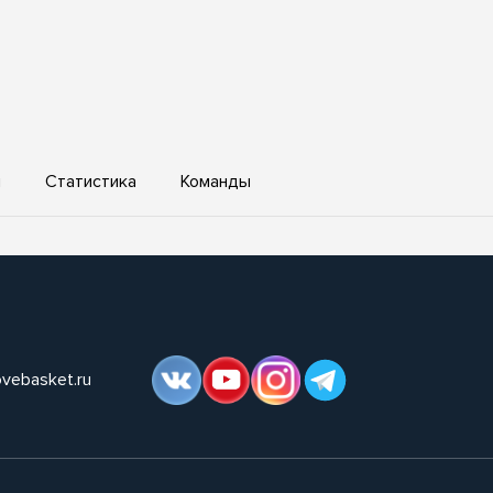
ы
Статистика
Команды
ovebasket.ru