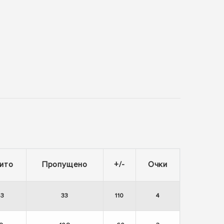
ито
Пропущено
+/-
Очки
43
33
110
4