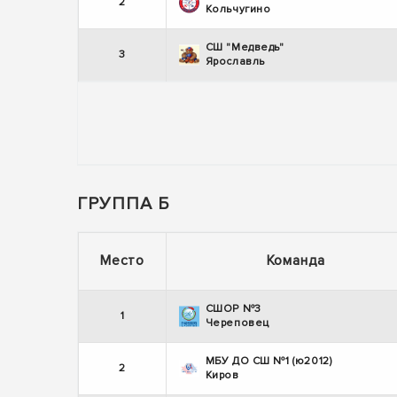
2
Кольчугино
СШ "Медведь"
3
Ярославль
ГРУППА Б
Место
Команда
СШОР №3
1
Череповец
МБУ ДО СШ №1 (ю2012)
2
Киров