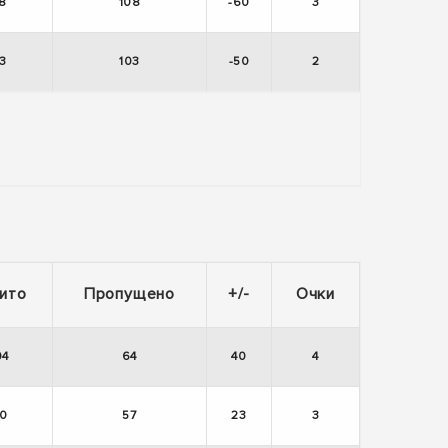
8
108
-60
3
3
103
-50
2
ито
Пропущено
+/-
Очки
04
64
40
4
0
57
23
3