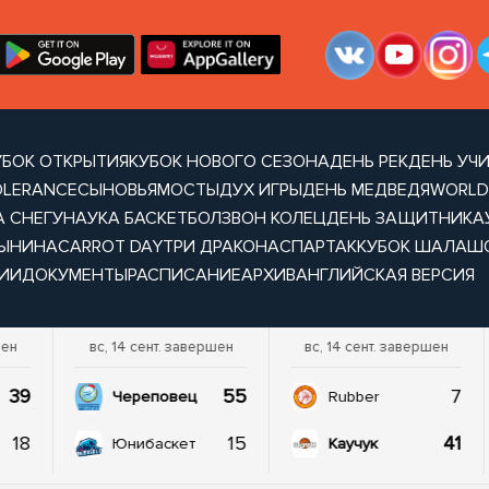
УБОК ОТКРЫТИЯ
КУБОК НОВОГО СЕЗОНА
ДЕНЬ РЕК
ДЕНЬ УЧ
OLERANCE
СЫНОВЬЯ
МОСТЫ
ДУХ ИГРЫ
ДЕНЬ МЕДВЕДЯ
WORLD
А СНЕГУ
НАУКА БАСКЕТБОЛ
ЗВОН КОЛЕЦ
ДЕНЬ ЗАЩИТНИКА
ТЫНИНА
CARROT DAY
ТРИ ДРАКОНА
СПАРТАК
КУБОК ШАЛАШ
ИИ
ДОКУМЕНТЫ
РАСПИСАНИЕ
АРХИВ
АНГЛИЙСКАЯ ВЕРСИЯ
шен
вс, 14 сент. завершен
вс, 14 сент. завершен
39
55
7
Череповец
Rubber
18
15
41
Юнибаскет
Каучук