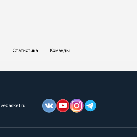
ы
Статистика
Команды
ovebasket.ru