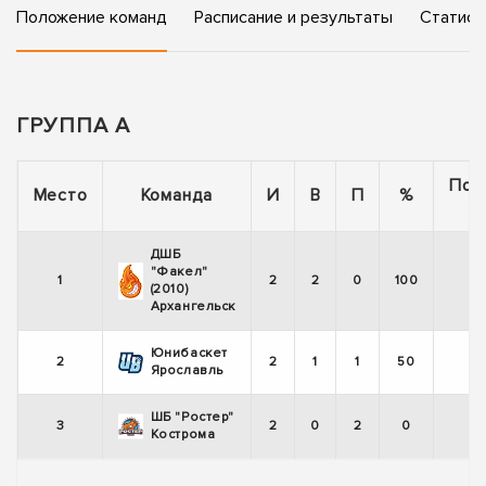
Положение команд
Расписание и результаты
Статист
ГРУППА А
Пос
Место
Команда
И
В
П
%
5
ДШБ
"Факел"
1
2
2
0
100
(2010)
Архангельск
Юнибаскет
2
2
1
1
50
Ярославль
ШБ "Ростер"
3
2
0
2
0
Кострома