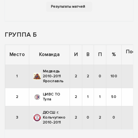
ГРУППА Б
Пос
Место
Команда
И
В
П
%
5
Медведь
1
2010-2011
2
2
0
100
Ярославль
ЦИВС ТО
2
2
1
1
50
Тула
ДЮСШ г.
3
Кольчугино
2
0
2
0
2010-2011