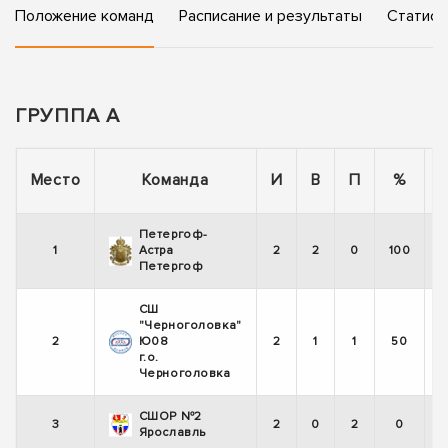
Положение команд
Расписание и результаты
Статист
ГРУППА А
Место
Команда
И
В
П
%
Петергоф-
1
Астра
2
2
0
100
Петергоф
СШ
"Черноголовка"
2
Ю08
2
1
1
50
г.о.
Черноголовка
СШОР №2
3
2
0
2
0
Ярославль