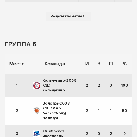
ГРУППА Б
Место
Команда
И
В
П
%
Кольчугино-2008
1
(СШ)
2
2
0
100
Кольчугино
Вологда-2008
(СШОР по
2
2
1
1
50
баскетболу)
Вологда
Юнибаскет
3
2
0
2
0
Ярославль