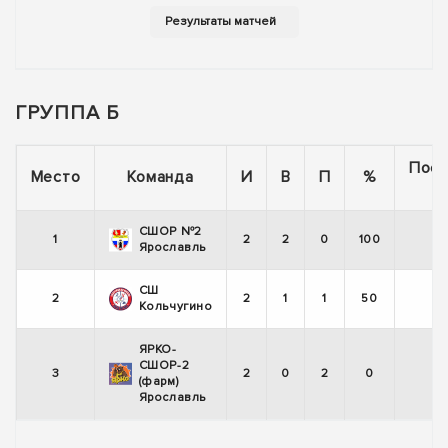
ГРУППА Б
Пос
Место
Команда
И
В
П
%
5
СШОР №2
1
2
2
0
100
Ярославль
СШ
2
2
1
1
50
Кольчугино
ЯРКО-
СШОР-2
3
2
0
2
0
(фарм)
Ярославль