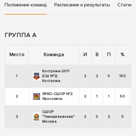
Положение команд
Расписание и результаты
Статист
ГРУППА А
Место
Команда
И
В
П
%
Кострома-2011
1
(СШ №2)
2
2
0
100
Кострома
ЯРКО-СШОР №2
2
2
1
1
50
Ярославль
СШОР
3
"Тимирязевская"
2
0
2
0
Москва