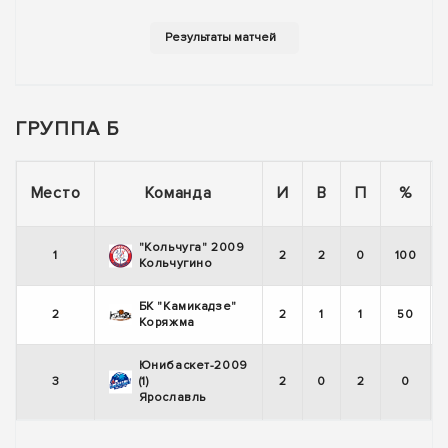
ГРУППА Б
Место
Команда
И
В
П
%
"Кольчуга" 2009
1
2
2
0
100
Кольчугино
БК "Камикадзе"
2
2
1
1
50
Коряжма
Юнибаскет-2009
3
(1)
2
0
2
0
Ярославль