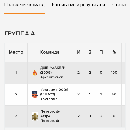
Положение команд
Расписание и результаты
Статист
ГРУППА А
П
Место
Команда
И
В
П
%
ДШБ "ФАКЕЛ"
1
(2009)
2
2
0
100
Архангельск
Кострома-2009
2
(СШ №2)
2
1
1
50
Кострома
Петергоф-
3
АстрА
2
0
2
0
Петергоф