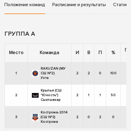
Положение команд
Расписание и результаты
Статист
ГРУППА А
По
Место
Команда
И
В
П
%
RAKUZAN (МУ
1
СШ №2)
2
2
0
100
Ухта
Крылья (СШ
2
"Юность")
2
1
1
50
Сыктывкар
Кострома-2014
3
(СШ №2)
2
0
2
0
Кострома