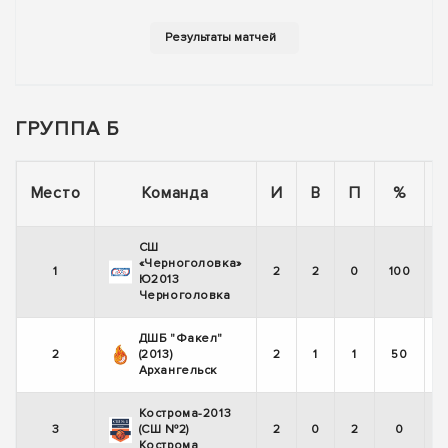
ГРУППА Б
Место
Команда
И
В
П
%
СШ
«Черноголовка»
1
2
2
0
100
Ю2013
Черноголовка
ДШБ "Факел"
2
(2013)
2
1
1
50
Архангельск
Кострома-2013
3
(СШ №2)
2
0
2
0
Кострома