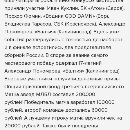
еще четыре игрока. В
EMG конкурсе мастерства
приняли участие:
Иван Куклин, БК «Атом» (Саров),
Прохор Фомин, «Водник GOD DAMN» (Бор),
Владислав Тарасов, СБК (Красноярск), Александр
Пономарев, «Балтия» (Калининград). Здесь уже
события развернулись с точностью до наоборот
и в финале встретились два представителя
сборной России. В споре за звание самого
мастерового победу одержал 17-летний
Александр Пономарев, «Балтия» (Калининград).
Впервые участники получили денежные призы.
Общий призовой фонд третьего всероссийского
Матча звезд МЛБЛ составил 200.000
рублей! Победитель матча заработал 100.000
рублей, второй команде достались 60.000
рублей. А лучшему игроку матча вручили чек на
20.000 рублей. Также были поощрены