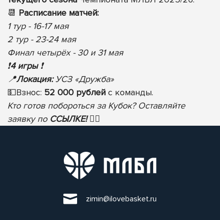
📆
Расписание матчей:
1 тур - 16-17 мая
2 тур - 23-24 мая
Финал четырёх - 30 и 31 мая
❗️
4 игры
❗️
📍
Локация:
УСЗ «Дружба»
💵
Взнос:
52 000 рублей
с команды.
Кто готов побороться за Кубок? Оставляйте
заявку по
ССЫЛКЕ!
✍🏻
zimin@ilovebasket.ru