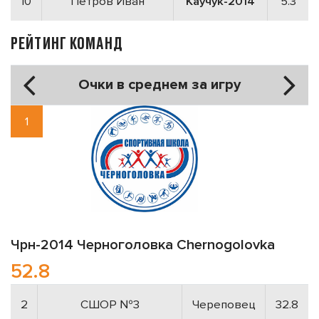
10
Петров Иван
Каучук-2014
5.3
РЕЙТИНГ КОМАНД
Очки в среднем за игру
1
Чрн-2014
Черноголовка
Chernogolovka
52.8
2
СШОР №3
Череповец
32.8