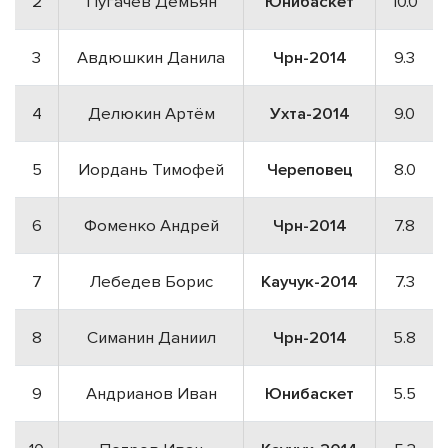
2
Пугачев Демьян
Юнибаскет
10.0
3
Авдюшкин Данила
Чрн-2014
9.3
4
Делюкин Артëм
Ухта-2014
9.0
5
Иордань Тимофей
Череповец
8.0
6
Фоменко Андрей
Чрн-2014
7.8
7
Лебедев Борис
Каучук-2014
7.3
8
Симанин Даниил
Чрн-2014
5.8
9
Андрианов Иван
Юнибаскет
5.5