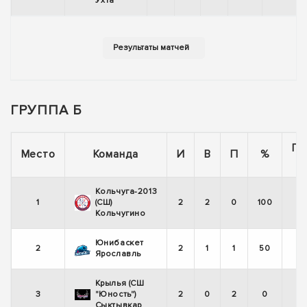
Ухта
ГРУППА Б
По
Место
Команда
И
В
П
%
Кольчуга-2013
1
(СШ)
2
2
0
100
Кольчугино
Юнибаскет
2
2
1
1
50
Ярославль
Крылья (СШ
3
"Юность")
2
0
2
0
Сыктывкар