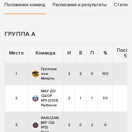
Положение команд
Расписание и результаты
Статист
ГРУППА А
После
Место
Команда
И
В
П
%
5 и
Грозные
1
осы
2
2
0
100
+
Микунь
МАУ ДО
СШОР
2
2
1
1
50
+
№3 (2013)
Рыбинск
RAKUZAN
(МУ СШ
3
2
0
2
0
-
№2)