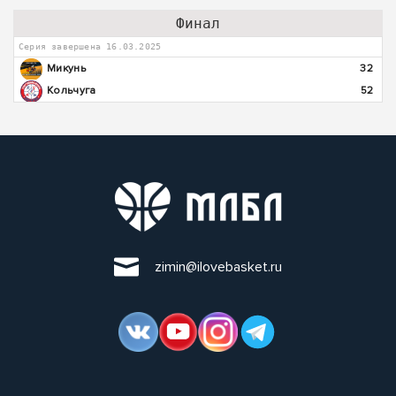
Финал
Серия завершена 16.03.2025
Микунь
32
Кольчуга
52
zimin@ilovebasket.ru