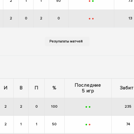
2
1
1
50
73
-
+
2
0
2
0
13
-
-
Последние
И
В
П
%
Забит
5 игр
2
2
0
100
235
+
+
2
1
1
50
74
+
-