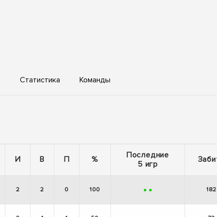
ы
Статистика
Команды
Последние
И
В
П
%
Заби
5 игр
2
2
0
100
182
+
+