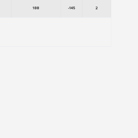
188
-145
2