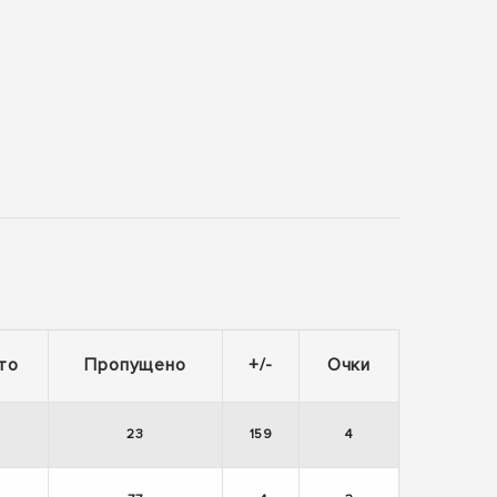
то
Пропущено
+/-
Очки
23
159
4