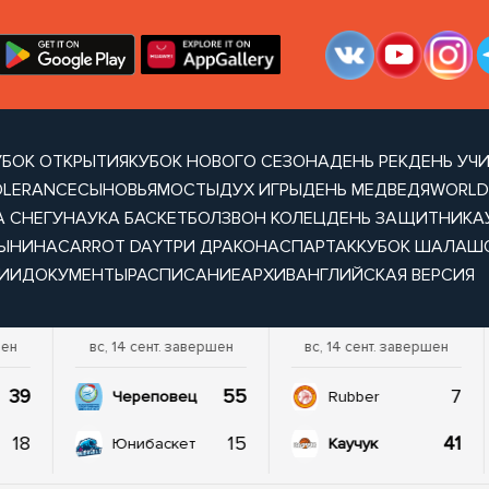
УБОК ОТКРЫТИЯ
КУБОК НОВОГО СЕЗОНА
ДЕНЬ РЕК
ДЕНЬ УЧ
OLERANCE
СЫНОВЬЯ
МОСТЫ
ДУХ ИГРЫ
ДЕНЬ МЕДВЕДЯ
WORLD
А СНЕГУ
НАУКА БАСКЕТБОЛ
ЗВОН КОЛЕЦ
ДЕНЬ ЗАЩИТНИКА
ТЫНИНА
CARROT DAY
ТРИ ДРАКОНА
СПАРТАК
КУБОК ШАЛАШ
ИИ
ДОКУМЕНТЫ
РАСПИСАНИЕ
АРХИВ
АНГЛИЙСКАЯ ВЕРСИЯ
шен
вс, 14 сент. завершен
вс, 14 сент. завершен
39
55
7
Череповец
Rubber
18
15
41
Юнибаскет
Каучук