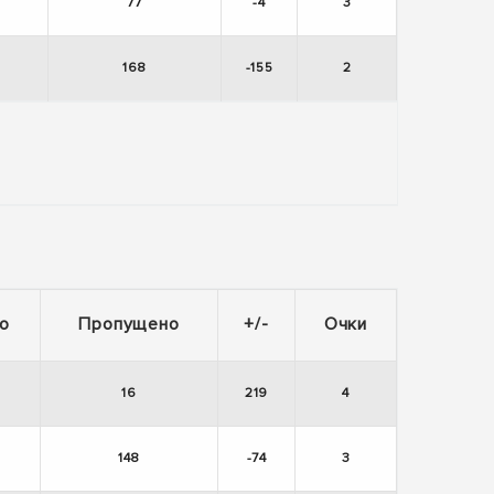
77
-4
3
168
-155
2
о
Пропущено
+/-
Очки
16
219
4
148
-74
3