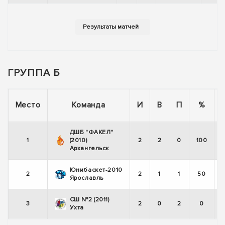
ГРУППА Б
Место
Команда
И
В
П
%
ДШБ "ФАКЕЛ"
1
(2010)
2
2
0
100
Архангельск
Юнибаскет-2010
2
2
1
1
50
Ярославль
СШ №2 (2011)
3
2
0
2
0
Ухта