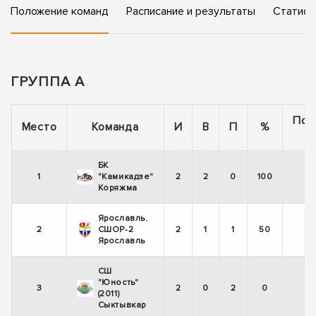
Положение команд
Расписание и результаты
Статист
ГРУППА А
Пос
Место
Команда
И
В
П
%
5
БК
1
"Камикадзе"
2
2
0
100
Коряжма
Ярославль.
2
СШОР-2
2
1
1
50
Ярославль
СШ
"Юность"
3
2
0
2
0
(2011)
Сыктывкар