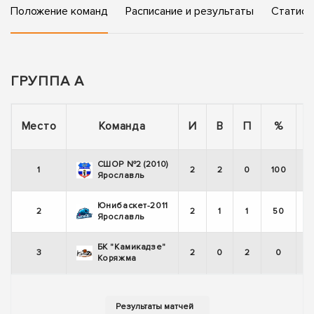
Положение команд
Расписание и результаты
Статист
ГРУППА А
П
Место
Команда
И
В
П
%
СШОР №2 (2010)
1
2
2
0
100
Ярославль
Юнибаскет-2011
2
2
1
1
50
Ярославль
БК "Камикадзе"
3
2
0
2
0
Коряжма