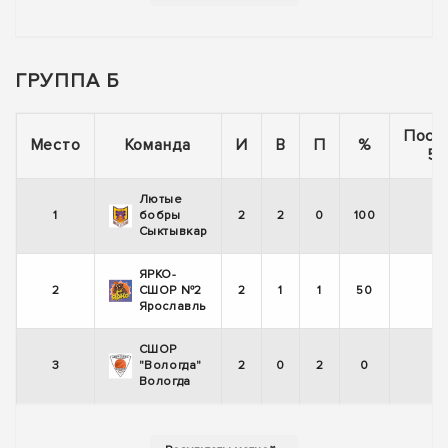
ГРУППА Б
Посл
Место
Команда
И
В
П
%
5 
Лютые
1
бобры
2
2
0
100
Сыктывкар
ЯРКО-
2
СШОР №2
2
1
1
50
Ярославль
СШОР
3
"Вологда"
2
0
2
0
-
Вологда