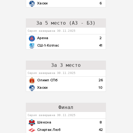
Хаски
6
За 5 место (А3 - Б3)
Серия завершена 30.11.2025
Арена
2
СШ-1-Котлас
41
За 3 место
Серия завершена 30.11.2025
Олимп СПб
26
Хаски
10
Финал
Серия завершена 30.11.2025
Шексна
8
Спартак Люб
42