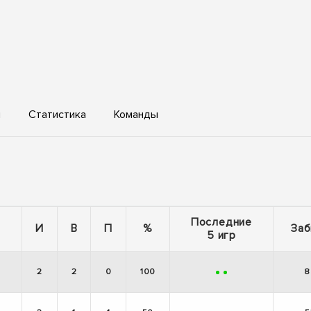
ы
Статистика
Команды
Последние
И
В
П
%
Заб
5 игр
2
2
0
100
8
+
+