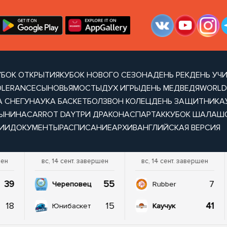
УБОК ОТКРЫТИЯ
КУБОК НОВОГО СЕЗОНА
ДЕНЬ РЕК
ДЕНЬ УЧ
OLERANCE
СЫНОВЬЯ
МОСТЫ
ДУХ ИГРЫ
ДЕНЬ МЕДВЕДЯ
WORLD
А СНЕГУ
НАУКА БАСКЕТБОЛ
ЗВОН КОЛЕЦ
ДЕНЬ ЗАЩИТНИКА
ТЫНИНА
CARROT DAY
ТРИ ДРАКОНА
СПАРТАК
КУБОК ШАЛАШ
ИИ
ДОКУМЕНТЫ
РАСПИСАНИЕ
АРХИВ
АНГЛИЙСКАЯ ВЕРСИЯ
шен
вс, 14 сент. завершен
вс, 14 сент. завершен
39
55
7
Череповец
Rubber
18
15
41
Юнибаскет
Каучук