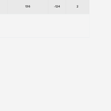
136
-124
2