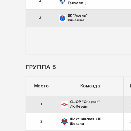
2
Грязовец
БК "Арена"
3
Кинешма
ГРУППА Б
Место
Команда
СШОР "Спартак"
1
Люберцы
Шекснинская СШ
2
Шексна