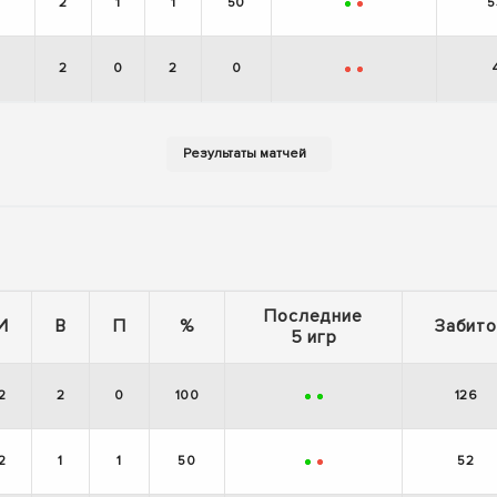
2
1
1
50
5
+
-
2
0
2
0
-
-
Последние
И
В
П
%
Забито
5 игр
2
2
0
100
126
+
+
2
1
1
50
52
+
-