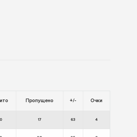
ито
Пропущено
+/-
Очки
0
17
63
4