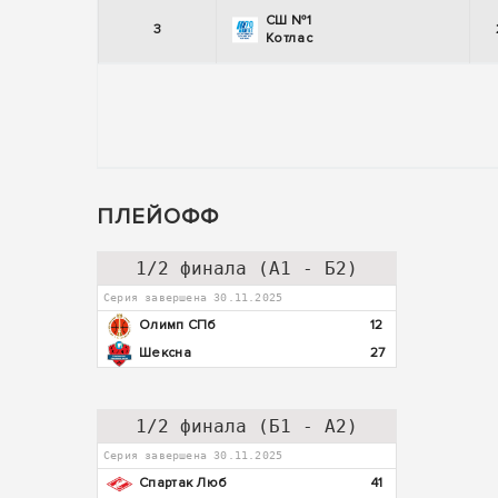
СШ №1
3
Котлас
ПЛЕЙОФФ
1/2 финала (А1 - Б2)
Серия завершена 30.11.2025
Олимп СПб
12
Шексна
27
1/2 финала (Б1 - А2)
Серия завершена 30.11.2025
Спартак Люб
41