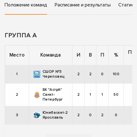
Положение команд
Расписание и результаты
Статист
ГРУППА А
По
Место
Команда
И
В
П
%
СШОР №3
1
2
2
0
100
Череповец
БК "АстрА"
2
Санкт-
2
1
1
50
Петербург
Юнибаскет-2
3
2
0
2
0
Ярославль