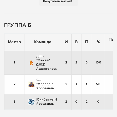
ГРУППА Б
Пос
Место
Команда
И
В
П
%
5
ДШБ
"Факел"
1
2
2
0
100
(2012)
Архангельск
СШ
2
"Медведь"
2
1
1
50
Ярославль
Юнибаскет-1
3
2
0
2
0
Ярославль