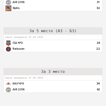
AIR 2016
31
ЯрКо
32
За 5 место (А3 - Б3)
Серия завершена 15.03.2026
СШ №2
24
Rakuzan
22
За 3 место
Серия завершена 15.03.2026
КАУЧУК
34
AIR 2016
42