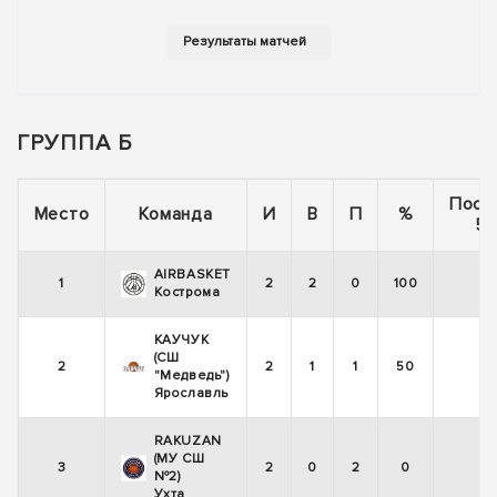
ГРУППА Б
Посл
Место
Команда
И
В
П
%
5 
AIRBASKET
1
2
2
0
100
Кострома
КАУЧУК
(СШ
2
2
1
1
50
-
"Медведь")
Ярославль
RAKUZAN
(МУ СШ
3
2
0
2
0
-
№2)
Ухта