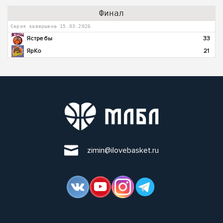
Финал
Серия завершена 15.03.2026
Ястребы
33
ЯрКо
21
zimin@ilovebasket.ru