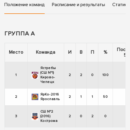
Положение команд
Расписание и результаты
Статист
ГРУППА А
Посл
Место
Команда
И
В
П
%
5 
Ястребы
(СШ №1)
1
2
2
0
100
+
Кирово-
Чепецк
ЯрКо-2016
2
2
1
1
50
+
Ярославль
СШ №2
3
(2016)
2
0
2
0
-
Кострома