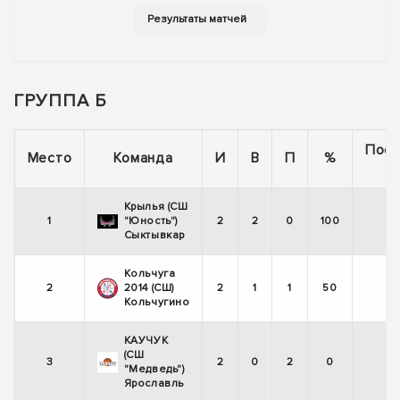
ГРУППА Б
Пос
Место
Команда
И
В
П
%
5
Крылья (СШ
1
"Юность")
2
2
0
100
Сыктывкар
Кольчуга
2
2014 (СШ)
2
1
1
50
Кольчугино
КАУЧУК
(СШ
3
2
0
2
0
"Медведь")
Ярославль