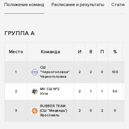
Положение команд
Расписание и результаты
Статист
ГРУППА А
Место
Команда
И
В
П
%
СШ
1
"Черноголовка"
2
2
0
100
Черноголовка
МУ СШ №2
2
2
1
1
50
Ухта
RUBBER TEAM
3
(СШ "Медведь")
2
0
2
0
Ярославль