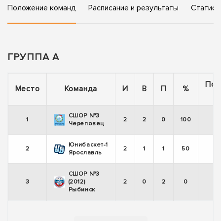
Положение команд
Расписание и результаты
Статист
ГРУППА А
Пос
Место
Команда
И
В
П
%
5
СШОР №3
1
2
2
0
100
Череповец
Юнибаскет-1
2
2
1
1
50
Ярославль
СШОР №3
3
(2012)
2
0
2
0
Рыбинск