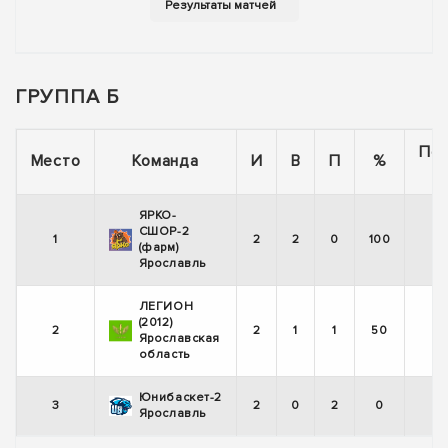
ГРУППА Б
По
Место
Команда
И
В
П
%
ЯРКО-
СШОР-2
1
2
2
0
100
(фарм)
Ярославль
ЛЕГИОН
(2012)
2
2
1
1
50
Ярославская
область
Юнибаскет-2
3
2
0
2
0
Ярославль