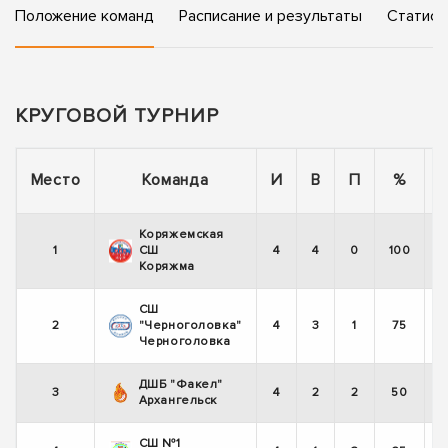
Положение команд
Расписание и результаты
Статист
КРУГОВОЙ ТУРНИР
Место
Команда
И
В
П
%
Коряжемская
1
СШ
4
4
0
100
Коряжма
СШ
2
"Черноголовка"
4
3
1
75
Черноголовка
ДШБ "Факел"
3
4
2
2
50
Архангельск
СШ №1