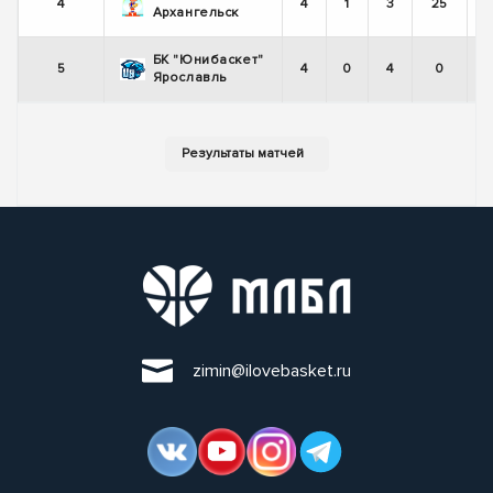
4
4
1
3
25
Архангельск
БК "Юнибаскет"
5
4
0
4
0
Ярославль
zimin@ilovebasket.ru