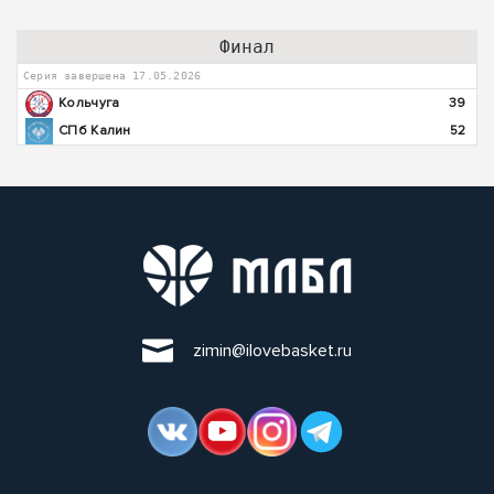
Финал
Серия завершена 17.05.2026
Кольчуга
39
СПб Калин
52
zimin@ilovebasket.ru