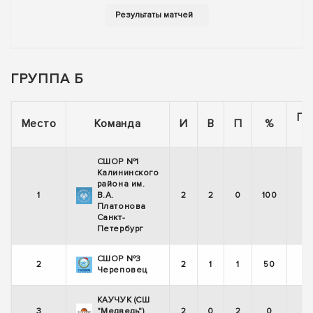
ГРУППА Б
По
Место
Команда
И
В
П
%
СШОР №1
Калининского
района им.
1
В.А.
2
2
0
100
Платонова
Санкт-
Петербург
СШОР №3
2
2
1
1
50
Череповец
КАУЧУК (СШ
3
"Медведь")
2
0
2
0