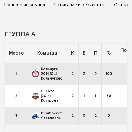
Положение команд
Расписание и результаты
Статист
ГРУППА А
Пос
Место
Команда
И
В
П
%
5
Кольчуга
1
2014 (СШ)
2
2
0
100
Кольчугино
СШ №2
2
(2014)
2
1
1
50
Кострома
Юнибаскет
3
2
0
2
0
Ярославль