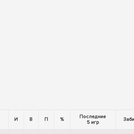
Последние
И
В
П
%
Заб
5 игр