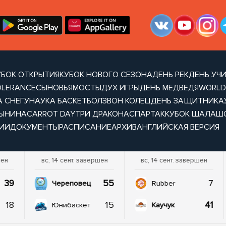
УБОК ОТКРЫТИЯ
КУБОК НОВОГО СЕЗОНА
ДЕНЬ РЕК
ДЕНЬ УЧ
OLERANCE
СЫНОВЬЯ
МОСТЫ
ДУХ ИГРЫ
ДЕНЬ МЕДВЕДЯ
WORLD
А СНЕГУ
НАУКА БАСКЕТБОЛ
ЗВОН КОЛЕЦ
ДЕНЬ ЗАЩИТНИКА
ТЫНИНА
CARROT DAY
ТРИ ДРАКОНА
СПАРТАК
КУБОК ШАЛАШ
ИИ
ДОКУМЕНТЫ
РАСПИСАНИЕ
АРХИВ
АНГЛИЙСКАЯ ВЕРСИЯ
шен
вс, 14 сент. завершен
вс, 14 сент. завершен
39
55
7
Череповец
Rubber
18
15
41
Юнибаскет
Каучук