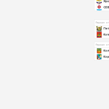
Яро
СЕ
Первая и
Пет
Кот
Первая и
Кол
Кор