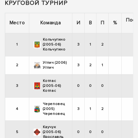
КРУГОВОЙ ТУРНИР
Пос
Место
Команда
И
В
П
%
5
Кольчугино
1
(2005-06)
3
1
2
Кольчугино
Углич (2006)
2
3
2
1
Углич
Котлас
3
(2005-06)
0
0
0
Котлас
Череповец
4
(2005)
3
1
2
-
Череповец
Каучук
5
(2005-06)
0
0
0
Ярославль