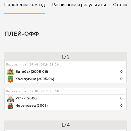
Положение команд
Расписание и результаты
Статист
ПЛЕЙ-ОФФ
1/2
Первая игра: 07.06.2019 18:10
Витебск (2005-06)
0
Кольчугино (2005-06)
0
Первая игра: 07.06.2019 16:50
Углич (2006)
0
Череповец (2005)
0
1/4