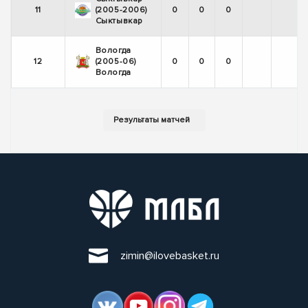
11
(2005-2006)
0
0
0
Сыктывкар
Вологда
12
(2005-06)
0
0
0
Вологда
zimin@ilovebasket.ru