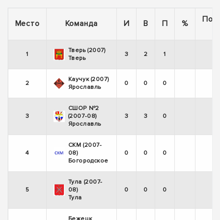
Пос
Место
Команда
И
В
П
%
5
Тверь (2007)
1
3
2
1
Тверь
Каучук (2007)
2
0
0
0
Ярославль
СШОР №2
3
(2007-08)
3
3
0
Ярославль
СКМ (2007-
4
08)
0
0
0
Богородское
Тула (2007-
5
08)
0
0
0
Тула
Бежецк